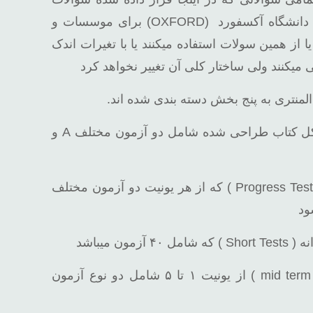
استاندارد پیشنهادی ناشر کتاب دانشگاه آکسفورد (OXFORD) برای موسسات و
ا از همین سولات استفاده میکنند یا با تغیرات اندک
میکنند ولی ساختار کلی آن تغییر نخواهد کرد
منتری به پنج بخش دسته بندی شده اند.
۱- آزمون فاینال (final) که از کل کتاب طراحی شده شامل دو آزمون مختلف A و
۲- آزمونهای درس به درس ( Progress Tests ) که از هر یونیت دو آزمون مختلف
۴- آزمون دوره ای ترم اول ( mid term ) از یونیت ۱ تا ۵ شامل دو نوع آزمون