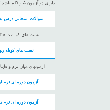
دارای دو آزمون A و B میباشد که جمعا از ۱۸ آزمون تشکیل شده است
سوالات امتحانی درس به درس ک
تست های کوتاه Short Tests روزانه که شامل ۴۰ آزمون میباشند
تست های کوتاه روزانه ۱۵۰۰۰
آزمونهای میان ترم و فاینال هر کدام
آزمون دوره ای ترم اول (۱ تا ۵) ۹۵۰۰
آزمون دوره ای ترم دوم (۶ تا ۹) ۹۵۰۰