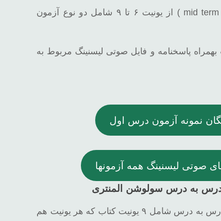
۵- آزمون دوره ای ترم دوم ( mid term ) از یونیت ۶ تا ۹ شامل دو نوع آزمون
 بهمراه پاسخنامه و فایل صوتی لیسنینگ مربوط به
یگان نمونه آزمون درس اول
های صوتی لیسنینگ همه آزمونها
درس به درس سولوشن المنتری
آزمونهای Progress Tests یا درس به درس شامل ۹ یونیت کتاب که هر یونیت هم