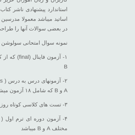
اساتید میباشد معمولا مدرسین ی
در بعضی سوالات آنها را طراحی 
نمونه سوال امتحانی سولوشن ال
B
A و B که شامل ۱۸ آزمون میشود
۳- تست های کلاسی کوتاه روزانه ( Short Tests ) که شامل ۴۰ آزمون میباشد
مختلف A و B میباشد