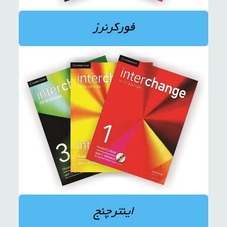
فورکرنرز
اینترچنج