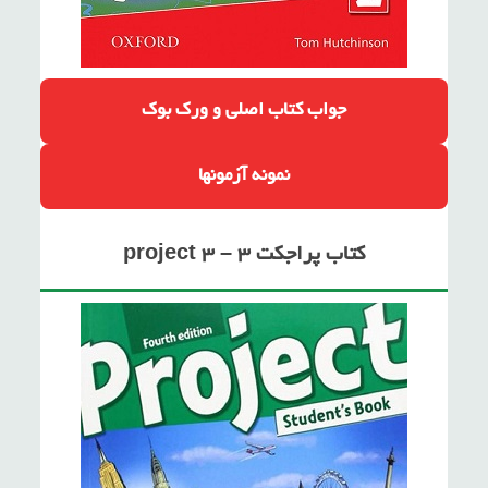
جواب کتاب اصلی
و ورک بوک
نمونه آزمونها
کتاب پراجکت ۳ – project 3